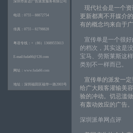
深圳市富达广告派发服务有限公司
现代社会是一个资
更新都离不开媒介
电话：0755－88872754
有的概念均来自于
传真：0755－82798828
宣传单是一个很好
粤语专线：+（86）13689555613
的档次，其实这是
宝马、劳斯莱斯这
E-mail:fuda66@126.com
类别不一样而已。
网址：
www.fuda66.com
宣传单的派发一定
地址：深圳福田区福华一路2003号
给广大顾客灌输美
验的冲动。切忌滥
有轰动效应的广告
深圳派单网点评