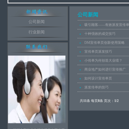
公司新闻
公司新闻
吸引顾客——有效派发宣传
行业新闻
十种强效的成交技巧
DM宣传单页创新使用策略
宣传单页派发技巧
小传单为何创造大业绩？
商业地产如何进行宣传推广
如何设计宣传单页
派发传单的技巧
共
11
条 每页
8
条 页次：
1/2