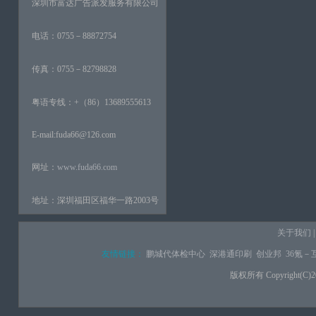
深圳市富达广告派发服务有限公司
电话：0755－88872754
传真：0755－82798828
粤语专线：+（86）13689555613
E-mail:fuda66@126.com
网址：
www.fuda66.com
地址：深圳福田区福华一路2003号
关于我们
友情链接：
鹏城代体检中心
深港通印刷
创业邦
36氪－
版权所有 Copyright(C)2