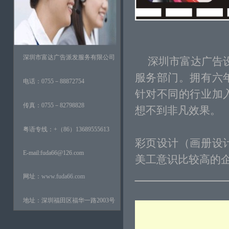
深圳市富达广告派发服务有限公司
深圳市富达广告设
服务部门。拥有六
电话：0755－88872754
针对不同的行业加
传真：0755－82798828
想不到非凡效果。
粤语专线：+（86）13689555613
彩页设计（画册设
E-mail:fuda66@126.com
美工意识比较高的
网址：
www.fuda66.com
地址：深圳福田区福华一路2003号