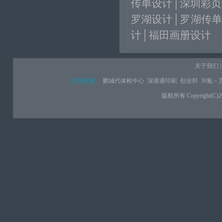
传单设计
│
深圳彩页
罗湖设计│罗湖传单
计│福田画册设计
关于我们
友情链接：
鹏城代体检中心
深港通印刷
创业邦
36氪－
版权所有 Copyright(C)2